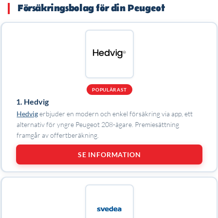
Försäkringsbolag för din Peugeot
POPULÄRAST
1. Hedvig
Hedvig
erbjuder en modern och enkel försäkring via app, ett
alternativ för yngre Peugeot 208-ägare. Premiesättning
framgår av offertberäkning.
SE INFORMATION