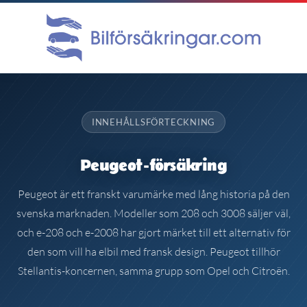
INNEHÅLLSFÖRTECKNING
Peugeot-försäkring
Peugeot är ett franskt varumärke med lång historia på den
svenska marknaden. Modeller som 208 och 3008 säljer väl,
och e-208 och e-2008 har gjort märket till ett alternativ för
den som vill ha elbil med fransk design. Peugeot tillhör
Stellantis-koncernen, samma grupp som Opel och Citroën.