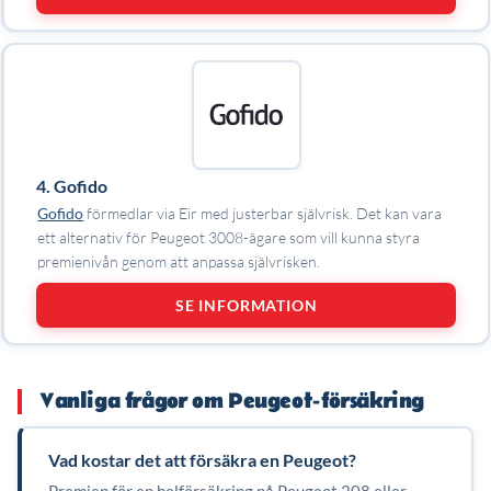
4. Gofido
Gofido
förmedlar via Eir med justerbar självrisk. Det kan vara
ett alternativ för Peugeot 3008-ägare som vill kunna styra
premienivån genom att anpassa självrisken.
SE INFORMATION
Vanliga frågor om Peugeot-försäkring
Vad kostar det att försäkra en Peugeot?
Premien för en helförsäkring på Peugeot 208 eller