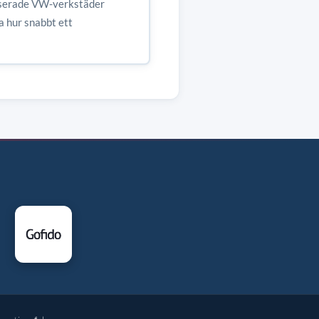
riserade VW-verkstäder
a hur snabbt ett