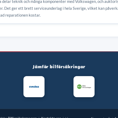
koda delar teknik och många komponenter med Volkswagen, och aukto
. Det ger ett brett serviceunderlag i hela Sverige, vilket kan påverk
ad reparationen kostar.
Jämför bilförsäkringar