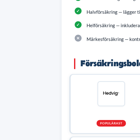
Halvförsäkring — lägger ti
Helförsäkring — inkluder
Märkesförsäkring — kontro
Försäkringsbol
POPULÄRAST