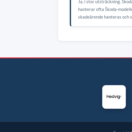
Ja, i stor utsträckning. Š
hanterar ofta Škoda-modeller
skadeärende hanteras och v